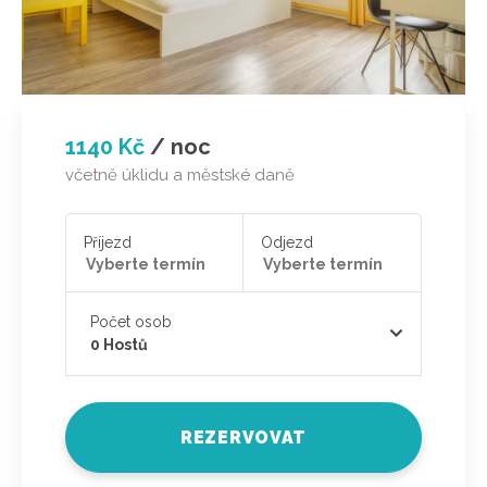
1140 Kč
/
noc
včetně úklidu a městské daně
Příjezd
Odjezd
Počet osob
0
Hostů
REZERVOVAT