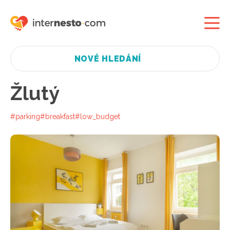
NOVÉ HLEDÁNÍ
Žlutý
#parking
#breakfast
#low_budget