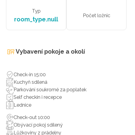
Typ
Počet ložnic
room_type.null
Vybavení pokoje a okolí
Check-in 15:00
Kuchyň sdílená
Parkování soukromé za poplatek
Self checkin i recepce
Lednice
Check-out 10:00
Obývací pokoj sdílený
Lůžkoviny z prádelny