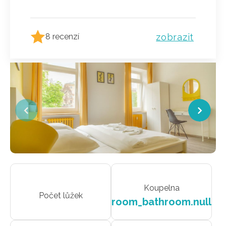
zobrazit
8 recenzí
Koupelna
Počet lůžek
room_bathroom.null